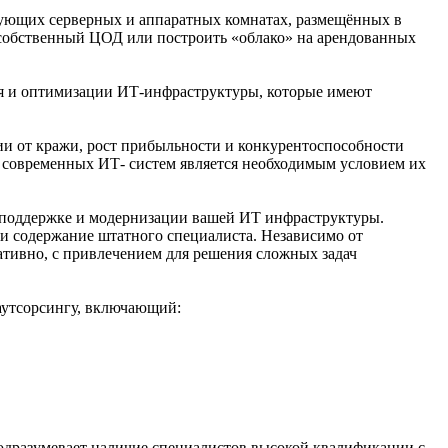
твующих серверных и аппаратных комнатах, размещённых в
 собственный ЦОД или построить «облако» на арендованных
ия и оптимизации ИТ-инфраструктуры, которые имеют
ии от кражи, рост прибыльности и конкурентоспособности
 современных ИТ- систем является необходимым условием их
 поддержке и модернизации вашей ИТ инфраструктуры.
ли содержание штатного специалиста. Независимо от
тивно, с привлечением для решения сложных задач
аутсорсингу, включающий:
одразумевает наличие специалистов высокой квалификации с