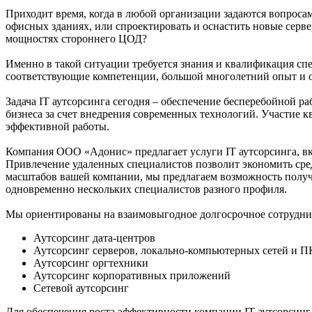
Приходит время, когда в любой организации задаются вопроса
офисных зданиях, или спроектировать и оснастить новые серв
мощностях стороннего ЦОД?
Именно в такой ситуации требуется знания и квалификация с
соответствующие компетенции, большой многолетний опыт и 
Задача IT аутсорсинга сегодня – обеспечение бесперебойной 
бизнеса за счет внедрения современных технологий. Участие
эффективной работы.
Компания ООО «Адонис» предлагает услуги IT аутсорсинга, в
Привлечение удаленных специалистов позволит экономить сред
масштабов вашей компании, мы предлагаем возможность получ
одновременно нескольких специалистов разного профиля.
Мы ориентированы на взаимовыгодное долгосрочное сотруднич
Аутсорсинг дата-центров
Аутсорсинг серверов, локально-компьютерных сетей и П
Аутсорсинг оргтехники
Аутсорсинг корпоративных приложений
Сетевой аутсорсинг
Для обеспечения роста эффективности компании IT аутсорсин