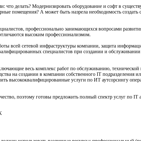
ми: что делать? Модернизировать оборудование и софт в сущес
ерные помещения? А может быть назрела необходимость создать
пециалистов, профессионально занимающихся вопросами развит
отличаются высоким профессионализмом.
работы всей сетевой инфраструктуры компании, защита информац
 квалифицированных специалистов при создании и обслуживании
ключающие весь комплекс работ по обслуживанию, технической
ства на создании в компании собственного IT подразделения и
ить высококвалифицированные услуги по ИТ аутсорсингу опера
ество, поэтому готовы предложить полный спектр услуг по IT 
К
г должен использовать различные ресурсы: профессиональный (п