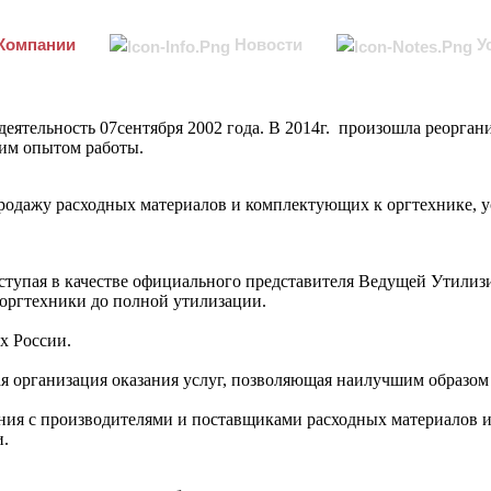
Компании
Новости
У
Ремонт И Обслуживание Электроинстру
еятельность 07сентября 2002 года. В 2014г. произошла реорган
ним опытом работы.
одажу расходных материалов и комплектующих к оргтехнике, ус
тупая в качестве официального представителя Ведущей Утилизи
оргтехники до полной утилизации.
х России.
 организация оказания услуг, позволяющая наилучшим образом 
ения с производителями и поставщиками расходных материалов
и.