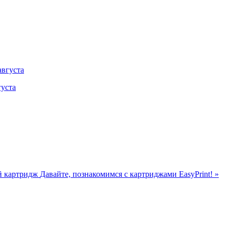
густа
й картридж
Давайте, познакомимся с картриджами EasyPrint! »